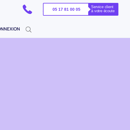
Service client
PELEZ-NOUS !
05 17 81 00 05
à votre écoute
NNEXION