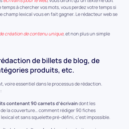
es
écrivains pour le web
, vous diront qu’un texte ne doit
e temps à chercher vos mots, vous perdez votre temps si
le champ lexical vous en fait gagner. Le rédacteur web se
de création de contenu unique
, et non plus un simple
 rédaction de billets de blog, de
tégories produits, etc.
t, voire essentiel dans le processus de rédaction.
:
ts contenant 90 carnets d’écrivain
dont les
eur de la couverture… comment rédiger 90 fiches
exical et sans squelette pré-défini, c’est impossible.