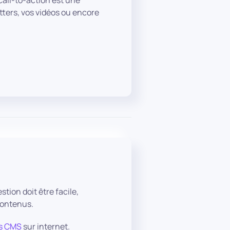
call-to-action est une
etters, vos vidéos ou encore
tion doit être facile,
contenus.
es CMS
sur internet.