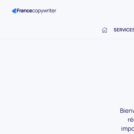
SERVICE
Bienv
ré
impo