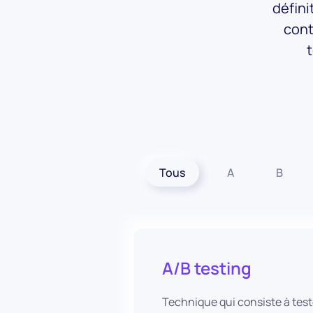
défini
cont
t
Tous
A
B
A/B testing
Technique qui consiste à test