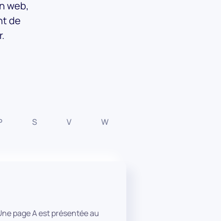
on web,
nt de
r.
P
S
V
W
 Une page A est présentée au