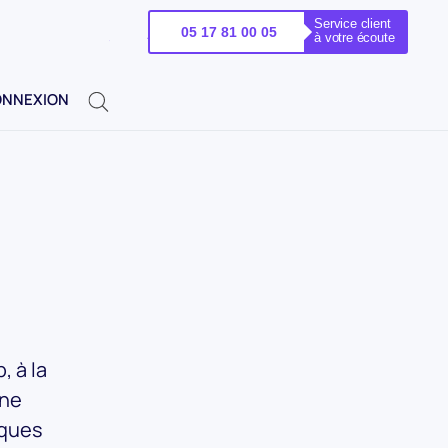
Service client
APPELEZ-
05 17 81 00 05
à votre écoute
NOUS
NNEXION
!
, à la
une
lques