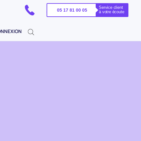
Service client
PELEZ-NOUS !
05 17 81 00 05
à votre écoute
NNEXION