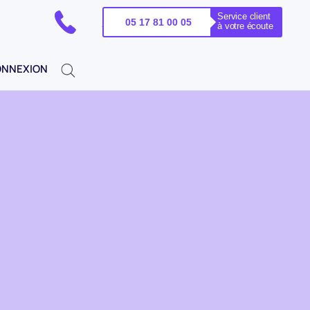
Service client
PELEZ-NOUS !
05 17 81 00 05
à votre écoute
NNEXION