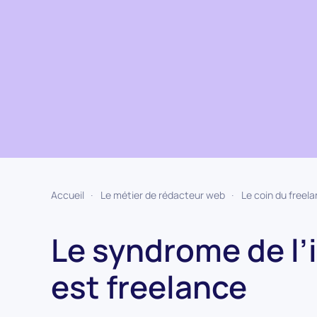
Accueil
Le métier de rédacteur web
Le coin du freel
Le syndrome de l
est freelance